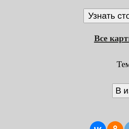
Все кар
Те