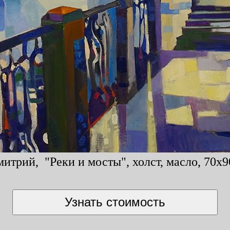
итрий, "Реки и мосты", холст, масло, 70x9