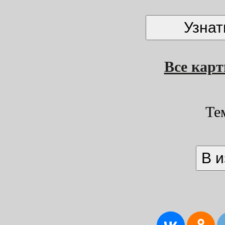
Все кар
Те