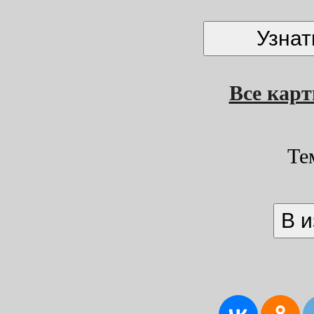
Все кар
Те