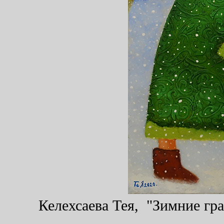
Келехсаева Тея, "Зимние гра