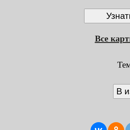
Все кар
Те