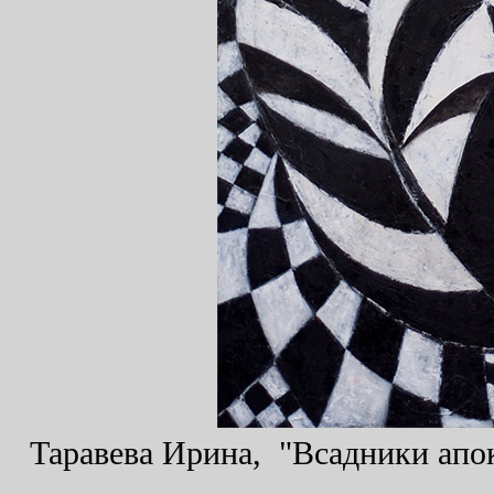
Таравева Ирина, "Всадники апок