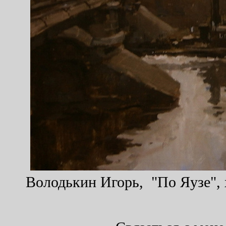
Володькин Игорь, "По Яузе", х