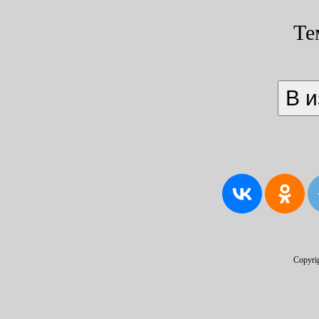
Те
Copyri