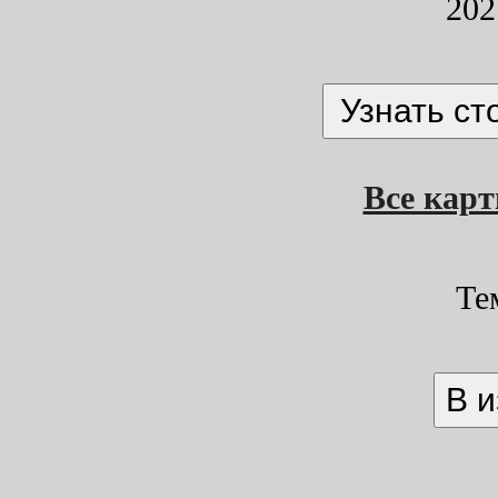
202
Все кар
Те