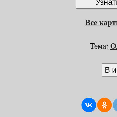
Все кар
Тема:
О