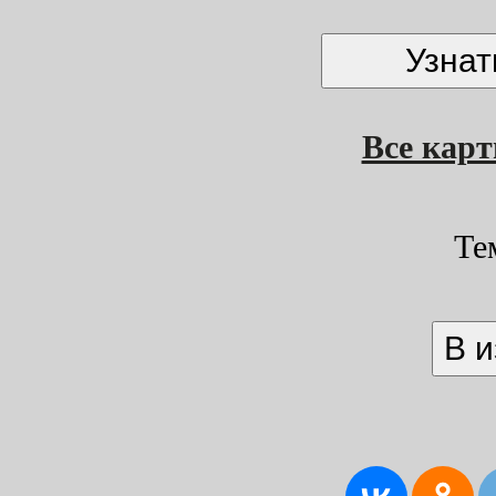
Все кар
Те