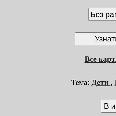
Без р
Все кар
Тема:
Дети
,