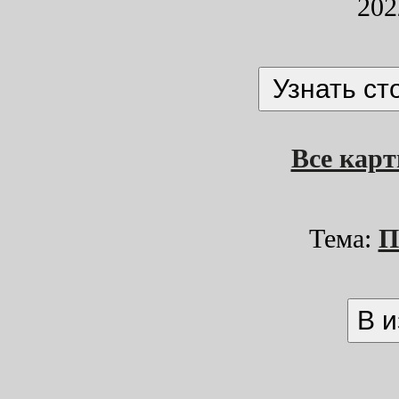
202
Все кар
Тема:
П