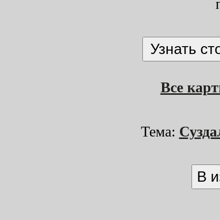
Все кар
Тема:
Сузд