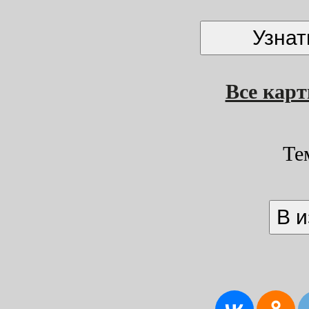
Все кар
Те