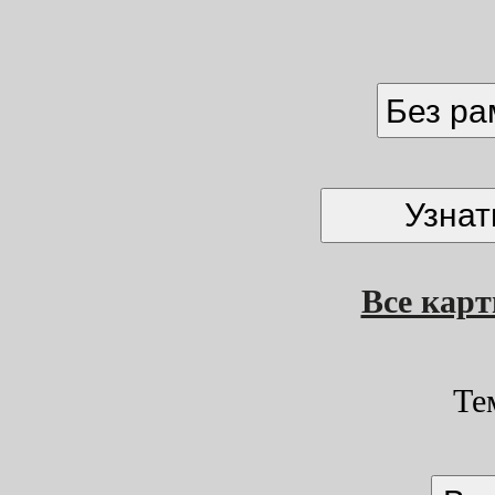
Без р
Все кар
Те