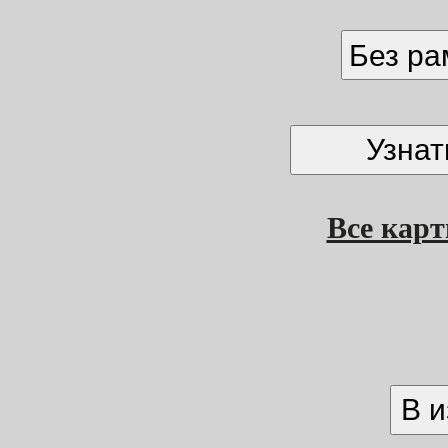
Без р
Все кар