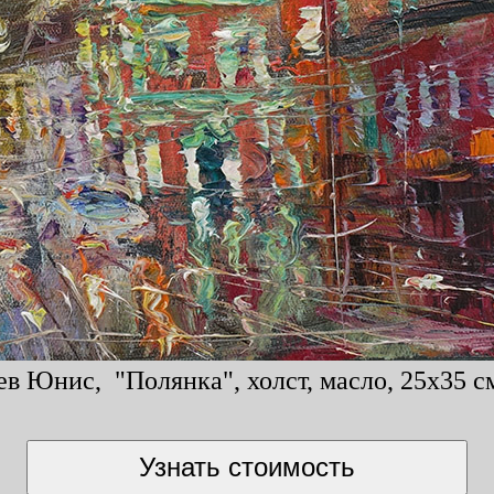
в Юнис, "Полянка", холст, масло, 25x35 с