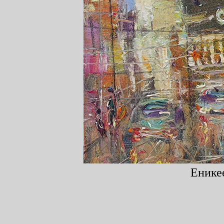
Еникее