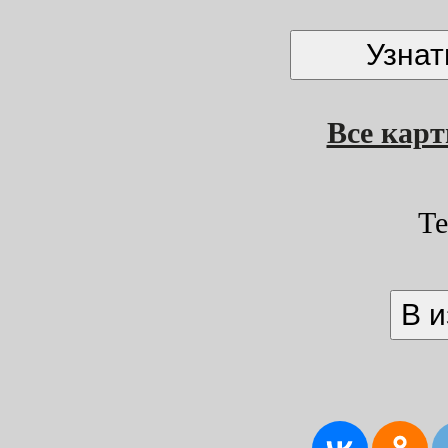
Все кар
Т