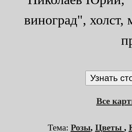
виноград", холст, 
п
Все кар
Тема:
Розы
,
Цветы
,