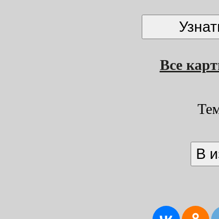
Все кар
Те