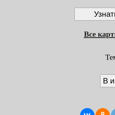
Все кар
Те