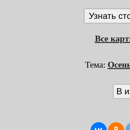
Все кар
Тема:
Осен