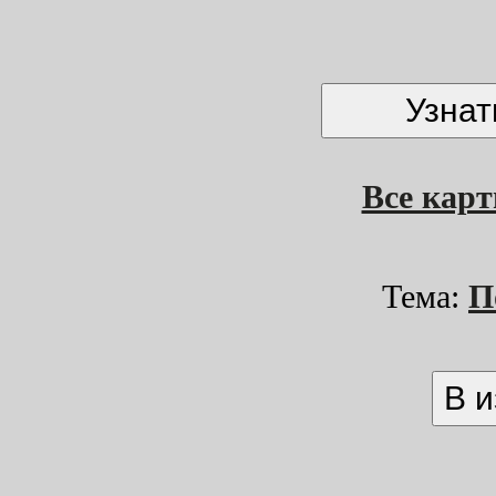
Все кар
Тема:
П