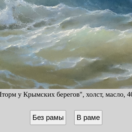
орм у Крымских берегов", холст, масло, 40
Без рамы
В раме