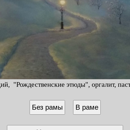
й, "Рождественские этюды", оргалит, паст
Без рамы
В раме