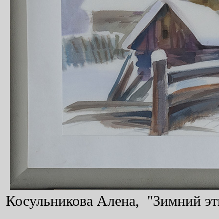
Косульникова Алена, "Зимний этю