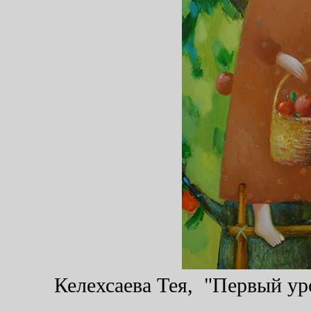
Келехсаева Тея, "Первый уро