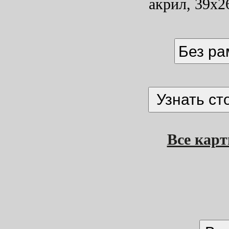
акрил, 39x2
Без р
Все кар