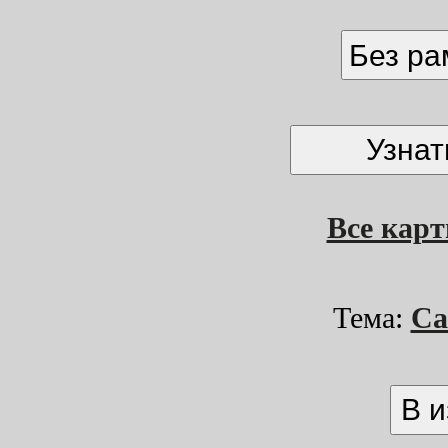
Без р
Все кар
Тема:
Са