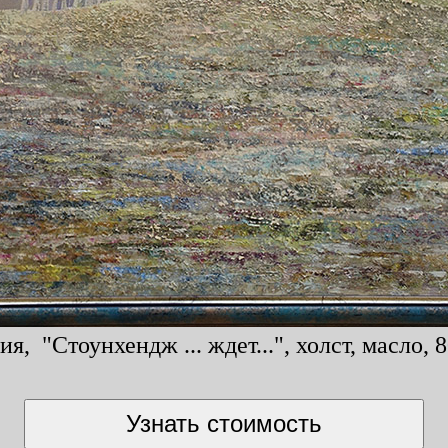
я, "Стоунхендж ... ждет...", холст, масло, 