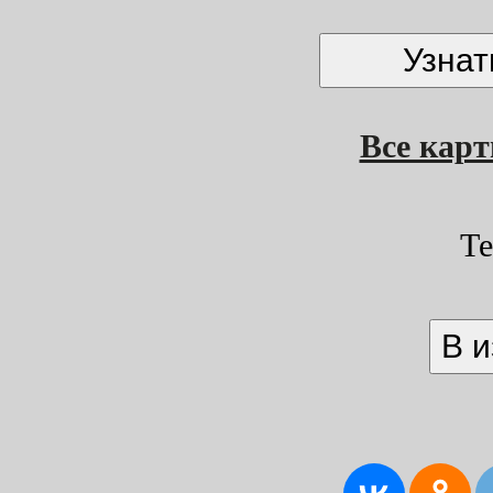
Все кар
Т