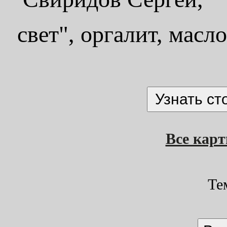
свет", оргалит, масл
Все кар
Те