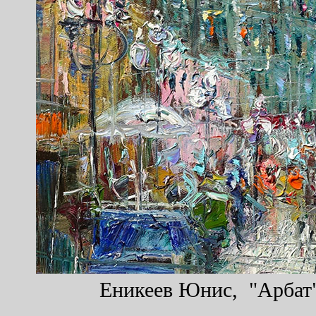
Еникеев Юнис, "Арбат",