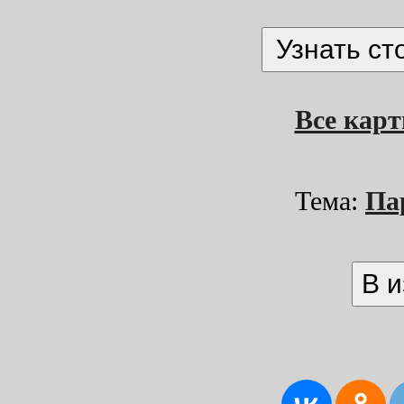
Все кар
Тема:
Па