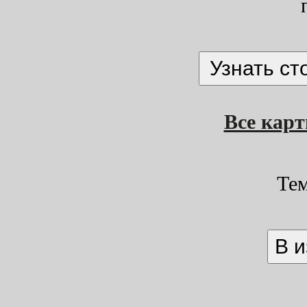
Все кар
Те