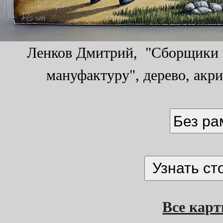
Ленков Дмитрий, "Сборщики к
мануфактуру", дерево, акри
Без р
Все кар