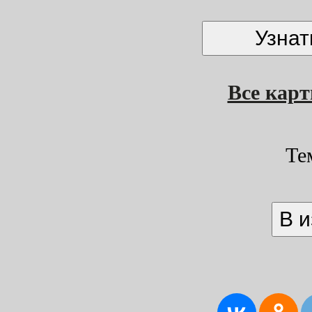
Все кар
Те