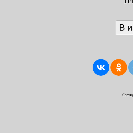
Те
Copyri