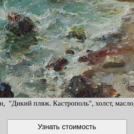
н, "Дикий пляж. Кастрополь", холст, масло,