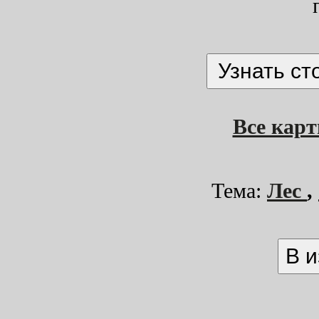
Все кар
Тема:
Лес
,