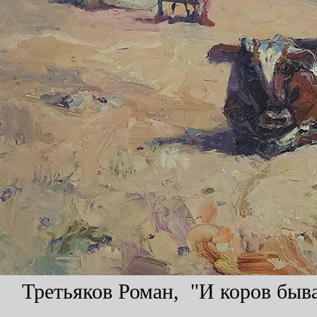
Третьяков Роман, "И коров быва