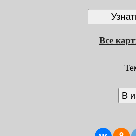
Все кар
Те