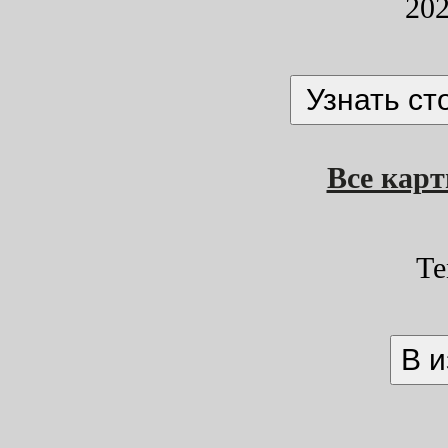
202
Все кар
Те