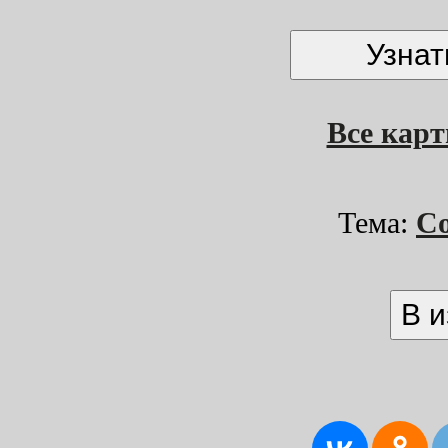
Все кар
Тема:
С