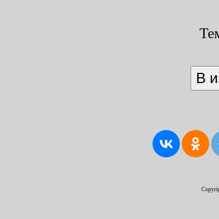
Те
Copyri