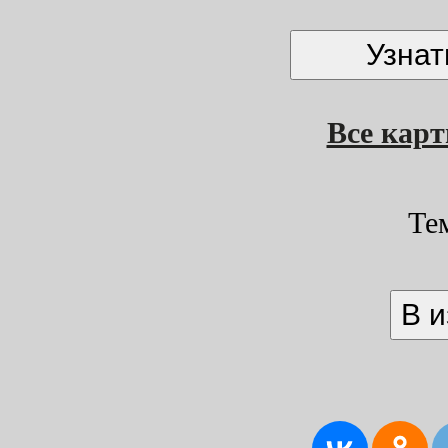
Все кар
Те