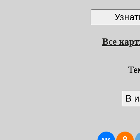
Все кар
Те