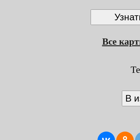
Все кар
Т