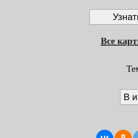
Все кар
Те